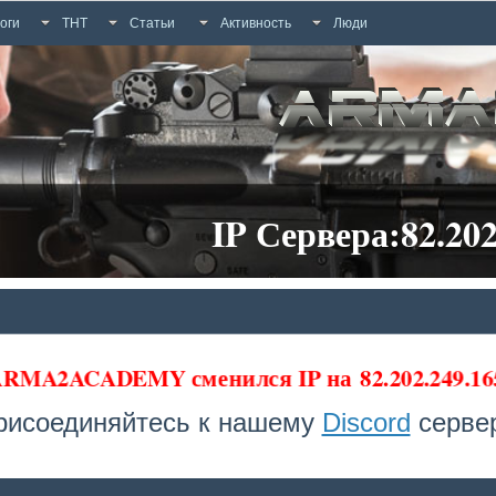
оги
ТНТ
Статьи
Активность
Люди
IP Сервера:82.202
 ARMA2ACADEMY сменился IP на
82.202.249.16
рисоединяйтесь к нашему
Discord
сервер