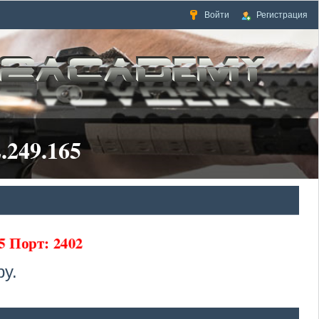
Войти
Регистрация
.249.165
5 Порт: 2402
у.