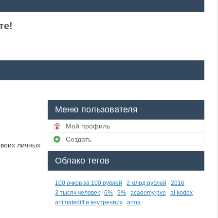
те!
Меню пользователя
Мой профиль
Создать
своих личных
Облако тегов
100 очков за 100 рублей
2 млрд рублей
2016
3 тысяч человек
6%
9%
academy pve
ai kodex
animatediff и внутренних
arma