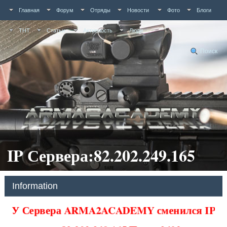
Главная
Форум
Отряды
Новости
Фото
Блоги
ТНТ
Статьи
Активность
Люди
Поиск
IP Сервера:82.202.249.165
Information
У Сервера ARMA2ACADEMY сменился IP