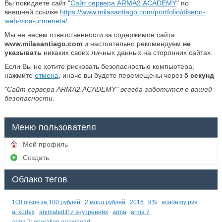
Вы покидаете сайт "
Сайт сервера ARMA2.ACADEMY
" по
внешней ссылке
https://www.milasantiago.com/portfolio/diseno-
web-vina-urmeneta/
.
Мы не несем ответственности за содержимое сайта
www.milasantiago.com
и настоятельно рекомендуем
не
указывать
никаких своих личных данных на сторонних сайтах.
Если Вы не хотите рисковать безопасностью компьютера,
нажмите
отмена
, иначе вы будете перемещены через
5
секунд
"Сайт сервера ARMA2.ACADEMY" всегда заботится о вашей
безопасности.
Меню пользователя
Мой профиль
Создать
Облако тегов
100 очков за 100 рублей
2 млрд рублей
2016
9%
academy pve
ai kodex
animatediff и внутренних
arma
arma 2