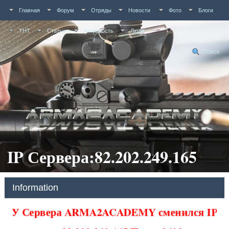
Главная
Форум
Отряды
Новости
Фото
Блоги
ТНТ
Статьи
Активность
Люди
Поиск
IP Сервера:82.202.249.165
Information
У Сервера ARMA2ACADEMY сменился IP