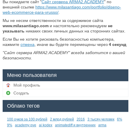
Вы покидаете сайт "
Сайт сервера ARMA2.ACADEMY
" по
внешней ссылке
https://www.milasantiago.com/portfolio/diseno-
web-ecommerce-para-vrusso/
.
Мы не несем ответственности за содержимое сайта
www.milasantiago.com
и настоятельно рекомендуем
не
указывать
никаких своих личных данных на сторонних сайтах.
Если Вы не хотите рисковать безопасностью компьютера,
нажмите
отмена
, иначе вы будете перемещены через
4
секунд
"Сайт сервера ARMA2.ACADEMY" всегда заботится о вашей
безопасности.
Меню пользователя
Мой профиль
Создать
Облако тегов
100 очков за 100 рублей
2 млрд рублей
2016
3 тысяч человек
6%
9%
academy pve
ai kodex
animatediff и внутренних
arma