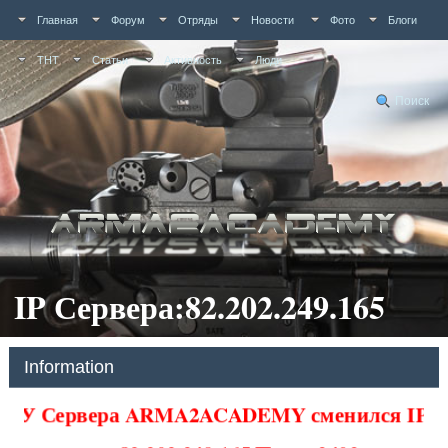
Главная
Форум
Отряды
Новости
Фото
Блоги
ТНТ
Статьи
Активность
Люди
Поиск
IP Сервера:82.202.249.165
Information
У Сервера ARMA2ACADEMY сменился IP