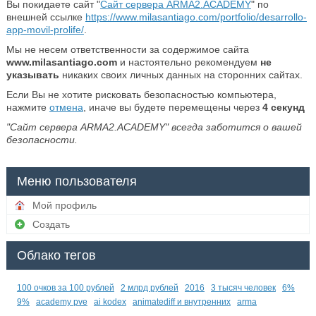
Вы покидаете сайт "
Сайт сервера ARMA2.ACADEMY
" по
внешней ссылке
https://www.milasantiago.com/portfolio/desarrollo-
app-movil-prolife/
.
Мы не несем ответственности за содержимое сайта
www.milasantiago.com
и настоятельно рекомендуем
не
указывать
никаких своих личных данных на сторонних сайтах.
Если Вы не хотите рисковать безопасностью компьютера,
нажмите
отмена
, иначе вы будете перемещены через
4
секунд
"Сайт сервера ARMA2.ACADEMY" всегда заботится о вашей
безопасности.
Меню пользователя
Мой профиль
Создать
Облако тегов
100 очков за 100 рублей
2 млрд рублей
2016
3 тысяч человек
6%
9%
academy pve
ai kodex
animatediff и внутренних
arma