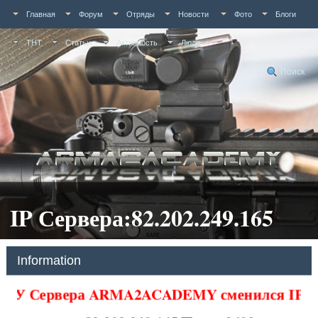
Главная
Форум
Отряды
Новости
Фото
Блоги
ТНТ
Статьи
Активность
Люди
Поиск
IP Сервера:82.202.249.165
Information
У Сервера ARMA2ACADEMY сменился IP