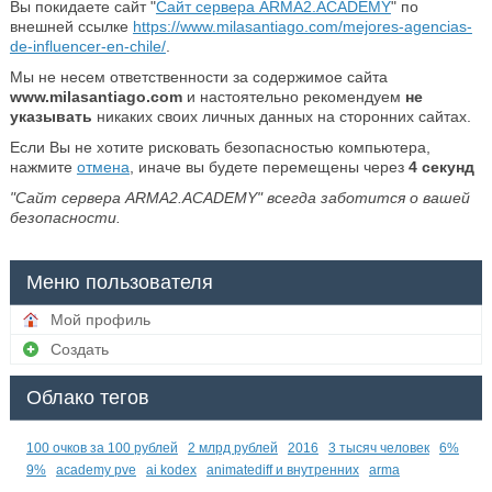
Вы покидаете сайт "
Сайт сервера ARMA2.ACADEMY
" по
внешней ссылке
https://www.milasantiago.com/mejores-agencias-
de-influencer-en-chile/
.
Мы не несем ответственности за содержимое сайта
www.milasantiago.com
и настоятельно рекомендуем
не
указывать
никаких своих личных данных на сторонних сайтах.
Если Вы не хотите рисковать безопасностью компьютера,
нажмите
отмена
, иначе вы будете перемещены через
4
секунд
"Сайт сервера ARMA2.ACADEMY" всегда заботится о вашей
безопасности.
Меню пользователя
Мой профиль
Создать
Облако тегов
100 очков за 100 рублей
2 млрд рублей
2016
3 тысяч человек
6%
9%
academy pve
ai kodex
animatediff и внутренних
arma