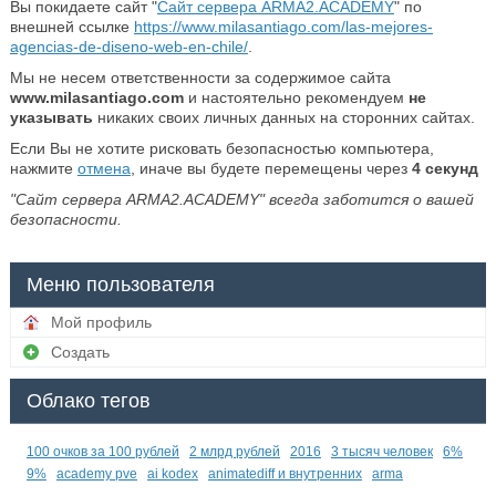
Вы покидаете сайт "
Сайт сервера ARMA2.ACADEMY
" по
внешней ссылке
https://www.milasantiago.com/las-mejores-
agencias-de-diseno-web-en-chile/
.
Мы не несем ответственности за содержимое сайта
www.milasantiago.com
и настоятельно рекомендуем
не
указывать
никаких своих личных данных на сторонних сайтах.
Если Вы не хотите рисковать безопасностью компьютера,
нажмите
отмена
, иначе вы будете перемещены через
4
секунд
"Сайт сервера ARMA2.ACADEMY" всегда заботится о вашей
безопасности.
Меню пользователя
Мой профиль
Создать
Облако тегов
100 очков за 100 рублей
2 млрд рублей
2016
3 тысяч человек
6%
9%
academy pve
ai kodex
animatediff и внутренних
arma