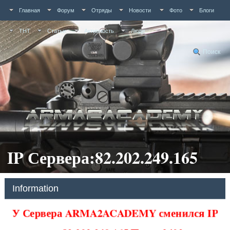
Главная
Форум
Отряды
Новости
Фото
Блоги
ТНТ
Статьи
Активность
Люди
Поиск
IP Сервера:82.202.249.165
Information
У Сервера ARMA2ACADEMY сменился IP