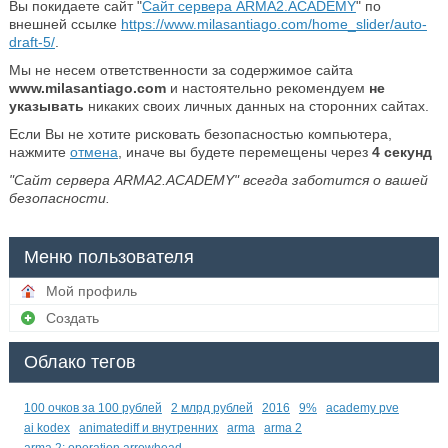
Вы покидаете сайт "
Сайт сервера ARMA2.ACADEMY
" по
внешней ссылке
https://www.milasantiago.com/home_slider/auto-
draft-5/
.
Мы не несем ответственности за содержимое сайта
www.milasantiago.com
и настоятельно рекомендуем
не
указывать
никаких своих личных данных на сторонних сайтах.
Если Вы не хотите рисковать безопасностью компьютера,
нажмите
отмена
, иначе вы будете перемещены через
4
секунд
"Сайт сервера ARMA2.ACADEMY" всегда заботится о вашей
безопасности.
Меню пользователя
Мой профиль
Создать
Облако тегов
100 очков за 100 рублей
2 млрд рублей
2016
9%
academy pve
ai kodex
animatediff и внутренних
arma
arma 2