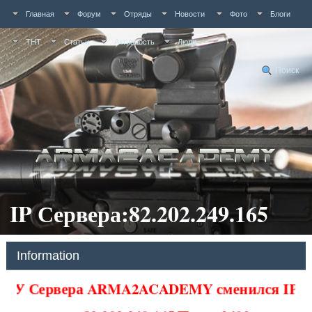
Главная
Форум
Отряды
Новости
Фото
Блоги
ТНТ
Статьи
Активность
Люди
Поиск
IP Сервера:82.202.249.165
Information
У Сервера ARMA2ACADEMY сменился IP