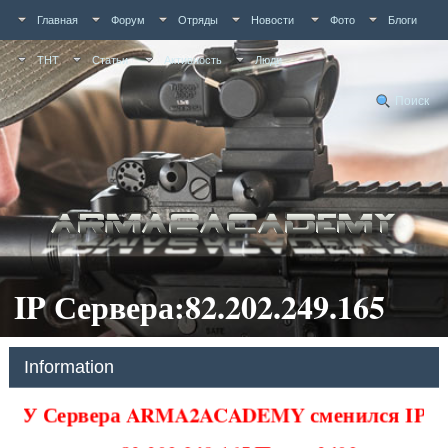
Главная
Форум
Отряды
Новости
Фото
Блоги
ТНТ
Статьи
Активность
Люди
Поиск
IP Сервера:82.202.249.165
Information
У Сервера ARMA2ACADEMY сменился IP