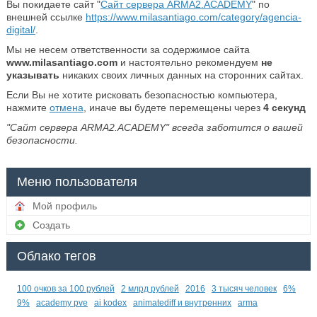
Вы покидаете сайт "
Сайт сервера ARMA2.ACADEMY
" по
внешней ссылке
https://www.milasantiago.com/category/agencia-
digital/
.
Мы не несем ответственности за содержимое сайта
www.milasantiago.com
и настоятельно рекомендуем
не
указывать
никаких своих личных данных на сторонних сайтах.
Если Вы не хотите рисковать безопасностью компьютера,
нажмите
отмена
, иначе вы будете перемещены через
4
секунд
"Сайт сервера ARMA2.ACADEMY" всегда заботится о вашей
безопасности.
Меню пользователя
Мой профиль
Создать
Облако тегов
100 очков за 100 рублей
2 млрд рублей
2016
3 тысяч человек
6%
9%
academy pve
ai kodex
animatediff и внутренних
arma