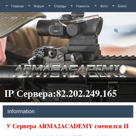
Главная
Форум
Отряды
Новости
Фото
Блоги
ТНТ
Статьи
Активность
Люди
Поиск
IP Сервера:82.202.249.165
Information
У Сервера ARMA2ACADEMY сменился IP