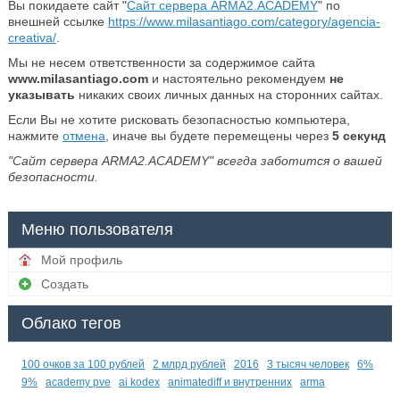
Вы покидаете сайт "
Сайт сервера ARMA2.ACADEMY
" по
внешней ссылке
https://www.milasantiago.com/category/agencia-
creativa/
.
Мы не несем ответственности за содержимое сайта
www.milasantiago.com
и настоятельно рекомендуем
не
указывать
никаких своих личных данных на сторонних сайтах.
Если Вы не хотите рисковать безопасностью компьютера,
нажмите
отмена
, иначе вы будете перемещены через
5
секунд
"Сайт сервера ARMA2.ACADEMY" всегда заботится о вашей
безопасности.
Меню пользователя
Мой профиль
Создать
Облако тегов
100 очков за 100 рублей
2 млрд рублей
2016
3 тысяч человек
6%
9%
academy pve
ai kodex
animatediff и внутренних
arma