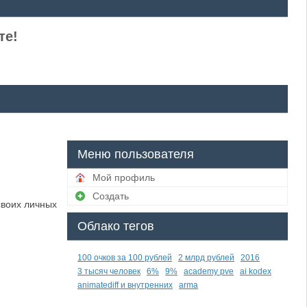
те!
Меню пользователя
Мой профиль
Создать
своих личных
Облако тегов
100 очков за 100 рублей
2 млрд рублей
2016
3 тысяч человек
6%
9%
academy pve
ai kodex
animatediff и внутренних
arma