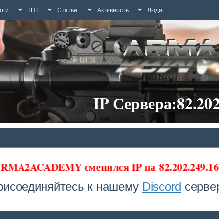
оги
ТНТ
Статьи
Активность
Люди
IP Сервера:82.202
 ARMA2ACADEMY сменился IP на
82.202.249.16
рисоединяйтесь к нашему
Discord
сервер