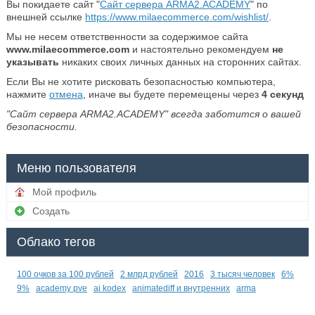
Вы покидаете сайт "
Сайт сервера ARMA2.ACADEMY
" по
внешней ссылке
https://www.milaecommerce.com/wishlist/
.
Мы не несем ответственности за содержимое сайта
www.milaecommerce.com
и настоятельно рекомендуем
не
указывать
никаких своих личных данных на сторонних сайтах.
Если Вы не хотите рисковать безопасностью компьютера,
нажмите
отмена
, иначе вы будете перемещены через
4
секунд
"Сайт сервера ARMA2.ACADEMY" всегда заботится о вашей
безопасности.
Меню пользователя
Мой профиль
Создать
Облако тегов
100 очков за 100 рублей
2 млрд рублей
2016
3 тысяч человек
6%
9%
academy pve
ai kodex
animatediff и внутренних
arma