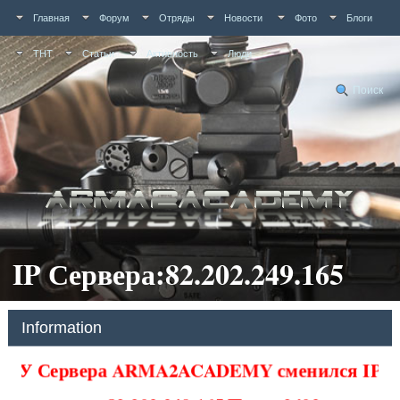
Главная
Форум
Отряды
Новости
Фото
Блоги
ТНТ
Статьи
Активность
Люди
Поиск
IP Сервера:82.202.249.165
Information
У Сервера ARMA2ACADEMY сменился IP