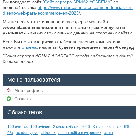
Вы покидаете сайт "
Сайт сервера ARMA2.ACADEMY
" по
внешней ссылке
https://www.milaecommerce.com/tendencias-en-
diseno-web-para-ecommerce-en-2025/
.
Мы не несем ответственности за содержимое сайта
www.milaecommerce.com
и настоятельно рекомендуем
не
указывать
никаких своих личных данных на сторонних сайтах.
Если Вы не хотите рисковать безопасностью компьютера,
нажмите
отмена
, иначе вы будете перемещены через
4
секунд
"Сайт сервера ARMA2.ACADEMY" всегда заботится о вашей
безопасности.
Меню пользователя
Мой профиль
Создать
Облако тегов
100 очков за 100 рублей
2 млрд рублей
2016
3 тысяч человек
6%
9%
academy pve
ai kodex
animatediff и внутренних
arma