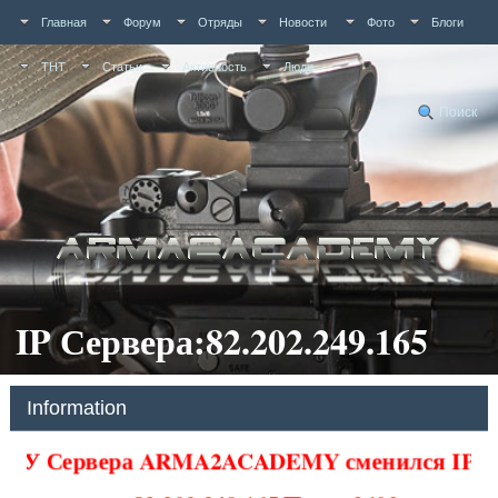
Главная
Форум
Отряды
Новости
Фото
Блоги
ТНТ
Статьи
Активность
Люди
Поиск
IP Сервера:82.202.249.165
Information
У Сервера ARMA2ACADEMY сменился IP