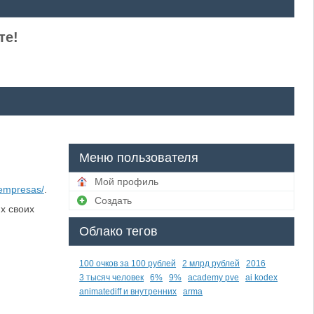
те!
Меню пользователя
Мой профиль
empresas/
.
Создать
х своих
Облако тегов
100 очков за 100 рублей
2 млрд рублей
2016
3 тысяч человек
6%
9%
academy pve
ai kodex
animatediff и внутренних
arma