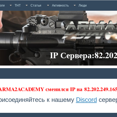
оги
ТНТ
Статьи
Активность
Люди
IP Сервера:82.202
 ARMA2ACADEMY сменился IP на
82.202.249.1
рисоединяйтесь к нашему
Discord
сервер