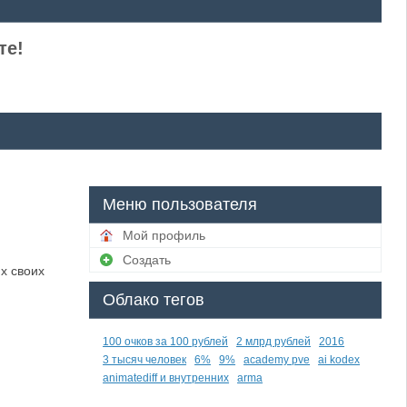
те!
Меню пользователя
Мой профиль
Создать
х своих
Облако тегов
100 очков за 100 рублей
2 млрд рублей
2016
3 тысяч человек
6%
9%
academy pve
ai kodex
animatediff и внутренних
arma