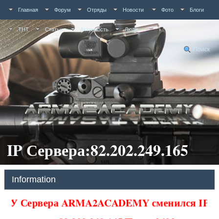
Главная
Форум
Отряды
Новости
Фото
Блоги
ТНТ
Статьи
Активность
Люди
Поиск
IP Сервера:82.202.249.165
Information
У Сервера ARMA2ACADEMY сменился IP