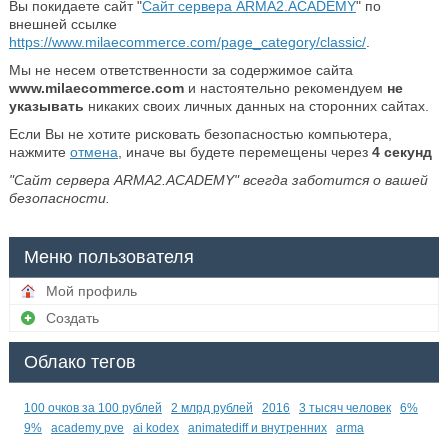
Вы покидаете сайт "
Сайт сервера ARMA2.ACADEMY
" по
внешней ссылке
https://www.milaecommerce.com/page_category/classic/
.
Мы не несем ответственности за содержимое сайта
www.milaecommerce.com
и настоятельно рекомендуем
не
указывать
никаких своих личных данных на сторонних сайтах.
Если Вы не хотите рисковать безопасностью компьютера,
нажмите
отмена
, иначе вы будете перемещены через
4
секунд
"Сайт сервера ARMA2.ACADEMY" всегда заботится о вашей
безопасности.
Меню пользователя
Мой профиль
Создать
Облако тегов
100 очков за 100 рублей
2 млрд рублей
2016
3 тысяч человек
6%
9%
academy pve
ai kodex
animatediff и внутренних
arma