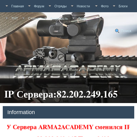
Главная
Форум
Отряды
Новости
Фото
Блоги
ТНТ
Статьи
Активность
Люди
Поиск
IP Сервера:82.202.249.165
Information
У Сервера ARMA2ACADEMY сменился IP