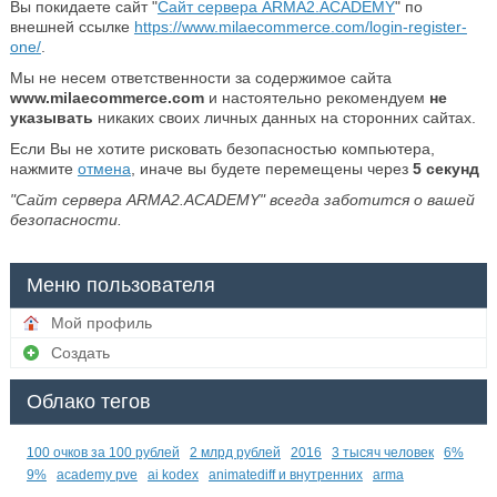
Вы покидаете сайт "
Сайт сервера ARMA2.ACADEMY
" по
внешней ссылке
https://www.milaecommerce.com/login-register-
one/
.
Мы не несем ответственности за содержимое сайта
www.milaecommerce.com
и настоятельно рекомендуем
не
указывать
никаких своих личных данных на сторонних сайтах.
Если Вы не хотите рисковать безопасностью компьютера,
нажмите
отмена
, иначе вы будете перемещены через
5
секунд
"Сайт сервера ARMA2.ACADEMY" всегда заботится о вашей
безопасности.
Меню пользователя
Мой профиль
Создать
Облако тегов
100 очков за 100 рублей
2 млрд рублей
2016
3 тысяч человек
6%
9%
academy pve
ai kodex
animatediff и внутренних
arma