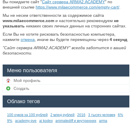
Вы покидаете сайт "
Сайт сервера ARMA2.ACADEMY
" по
внешней ссылке
https://www.milaecommerce.com/empty-cart/
.
Мы не несем ответственности за содержимое сайта
www.milaecommerce.com
и настоятельно рекомендуем
не
указывать
никаких своих личных данных на сторонних сайтах.
Если Вы не хотите рисковать безопасностью компьютера,
нажмите
отмена
, иначе вы будете перемещены через
4
секунд
"Сайт сервера ARMA2.ACADEMY" всегда заботится о вашей
безопасности.
Меню пользователя
Мой профиль
Создать
Облако тегов
100 очков за 100 рублей
2 млрд рублей
2016
3 тысяч человек
6%
9%
academy pve
ai kodex
animatediff и внутренних
arma