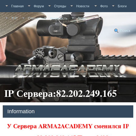
Главная
Форум
Отряды
Новости
Фото
Блоги
ТНТ
Статьи
Активность
Люди
Поиск
IP Сервера:82.202.249.165
Information
У Сервера ARMA2ACADEMY сменился IP