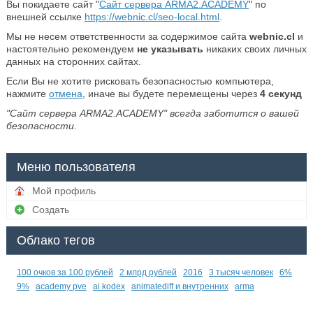
Вы покидаете сайт "
Сайт сервера ARMA2.ACADEMY
" по
внешней ссылке
https://webnic.cl/seo-local.html
.
Мы не несем ответственности за содержимое сайта
webnic.cl
и
настоятельно рекомендуем
не указывать
никаких своих личных
данных на сторонних сайтах.
Если Вы не хотите рисковать безопасностью компьютера,
нажмите
отмена
, иначе вы будете перемещены через
4
секунд
"Сайт сервера ARMA2.ACADEMY" всегда заботится о вашей
безопасности.
Меню пользователя
Мой профиль
Создать
Облако тегов
100 очков за 100 рублей
2 млрд рублей
2016
3 тысяч человек
6%
9%
academy pve
ai kodex
animatediff и внутренних
arma