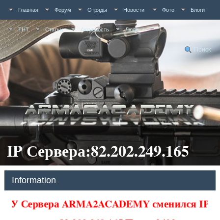
Главная
Форум
Отряды
Новости
Фото
Блоги
ТНТ
Статьи
Активность
Люди
Поиск
IP Сервера:82.202.249.165
Information
У Сервера ARMA2ACADEMY сменился IP