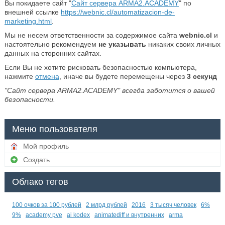
Вы покидаете сайт "
Сайт сервера ARMA2.ACADEMY
" по
внешней ссылке
https://webnic.cl/automatizacion-de-
marketing.html
.
Мы не несем ответственности за содержимое сайта
webnic.cl
и
настоятельно рекомендуем
не указывать
никаких своих личных
данных на сторонних сайтах.
Если Вы не хотите рисковать безопасностью компьютера,
нажмите
отмена
, иначе вы будете перемещены через
3
секунд
"Сайт сервера ARMA2.ACADEMY" всегда заботится о вашей
безопасности.
Меню пользователя
Мой профиль
Создать
Облако тегов
100 очков за 100 рублей
2 млрд рублей
2016
3 тысяч человек
6%
9%
academy pve
ai kodex
animatediff и внутренних
arma