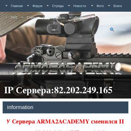
Главная
Форум
Отряды
Новости
Фото
Блоги
ТНТ
Статьи
Активность
Люди
Поиск
IP Сервера:82.202.249.165
Information
У Сервера ARMA2ACADEMY сменился IP