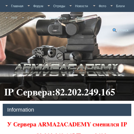
Главная
Форум
Отряды
Новости
Фото
Блоги
ТНТ
Статьи
Активность
Люди
Поиск
IP Сервера:82.202.249.165
Information
У Сервера ARMA2ACADEMY сменился IP