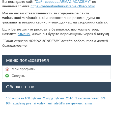
Вы покидаете сайт "
Сайт сервера ARMA2.ACADEMY
" по
внешней ссылке
https://webautoadministrable.cl/seo.html
.
Мы не несем ответственности за содержимое сайта
webautoadministrable.cl
и настоятельно рекомендуем
не
указывать
никаких своих личных данных на сторонних сайтах.
Если Вы не хотите рисковать безопасностью компьютера,
нажмите
отмена
, иначе вы будете перемещены через
4
секунд
"Сайт сервера ARMA2.ACADEMY" всегда заботится о вашей
безопасности.
Меню пользователя
Мой профиль
Создать
Облако тегов
100 очков за 100 рублей
2 млрд рублей
2016
3 тысяч человек
6%
9%
academy pve
ai kodex
animatediff и внутренних
arma