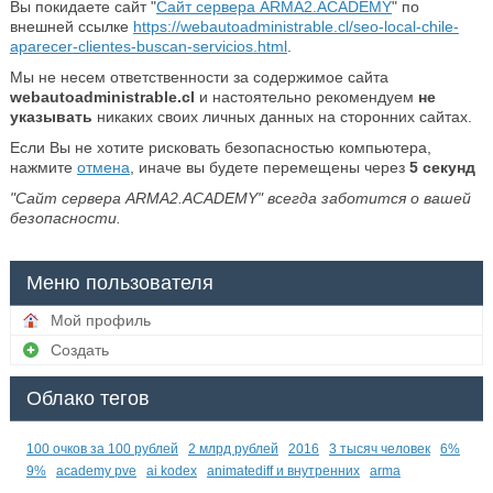
Вы покидаете сайт "
Сайт сервера ARMA2.ACADEMY
" по
внешней ссылке
https://webautoadministrable.cl/seo-local-chile-
aparecer-clientes-buscan-servicios.html
.
Мы не несем ответственности за содержимое сайта
webautoadministrable.cl
и настоятельно рекомендуем
не
указывать
никаких своих личных данных на сторонних сайтах.
Если Вы не хотите рисковать безопасностью компьютера,
нажмите
отмена
, иначе вы будете перемещены через
5
секунд
"Сайт сервера ARMA2.ACADEMY" всегда заботится о вашей
безопасности.
Меню пользователя
Мой профиль
Создать
Облако тегов
100 очков за 100 рублей
2 млрд рублей
2016
3 тысяч человек
6%
9%
academy pve
ai kodex
animatediff и внутренних
arma