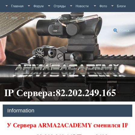
Главная
Форум
Отряды
Новости
Фото
Блоги
ТНТ
Статьи
Активность
Люди
Поиск
IP Сервера:82.202.249.165
Information
У Сервера ARMA2ACADEMY сменился IP