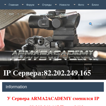
Главная
Форум
Отряды
Новости
Фото
Блоги
ТНТ
Статьи
Активность
Люди
Поиск
IP Сервера:82.202.249.165
Information
У Сервера ARMA2ACADEMY сменился IP