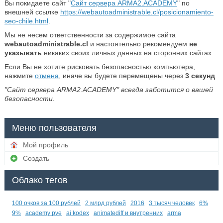
Вы покидаете сайт "
Сайт сервера ARMA2.ACADEMY
" по
внешней ссылке
https://webautoadministrable.cl/posicionamiento-
seo-chile.html
.
Мы не несем ответственности за содержимое сайта
webautoadministrable.cl
и настоятельно рекомендуем
не
указывать
никаких своих личных данных на сторонних сайтах.
Если Вы не хотите рисковать безопасностью компьютера,
нажмите
отмена
, иначе вы будете перемещены через
2
секунд
"Сайт сервера ARMA2.ACADEMY" всегда заботится о вашей
безопасности.
Меню пользователя
Мой профиль
Создать
Облако тегов
100 очков за 100 рублей
2 млрд рублей
2016
3 тысяч человек
6%
9%
academy pve
ai kodex
animatediff и внутренних
arma