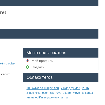
те!
Меню пользователя
Мой профиль
eb-impacta-
Создать
 своих
Облако тегов
100 очков за 100 рублей
2 млрд рублей
2016
3 тысяч человек
6%
9%
academy pve
ai kodex
animatediff и внутренних
arma