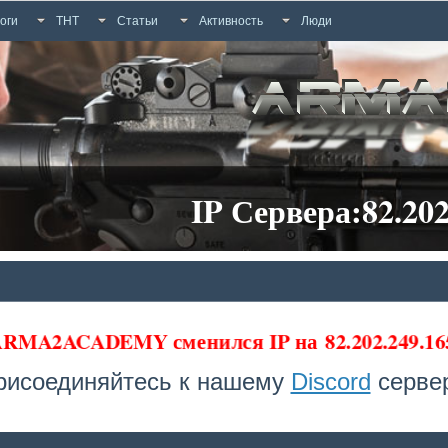
оги
ТНТ
Статьи
Активность
Люди
IP Сервера:82.202
 ARMA2ACADEMY сменился IP на
82.202.249.16
рисоединяйтесь к нашему
Discord
сервер