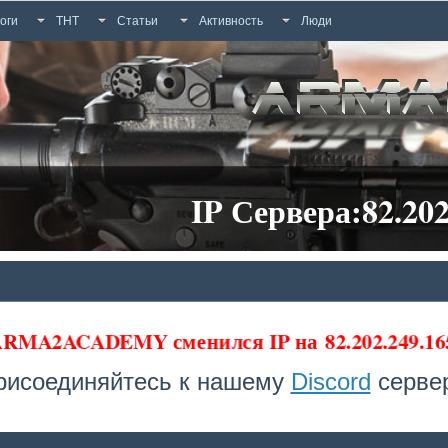
оги
ТНТ
Статьи
Активность
Люди
IP Сервера:82.202
 ARMA2ACADEMY сменился IP на
82.202.249.16
рисоединяйтесь к нашему
Discord
сервер