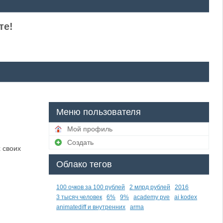
те!
Меню пользователя
Мой профиль
Создать
 своих
Облако тегов
100 очков за 100 рублей
2 млрд рублей
2016
3 тысяч человек
6%
9%
academy pve
ai kodex
animatediff и внутренних
arma