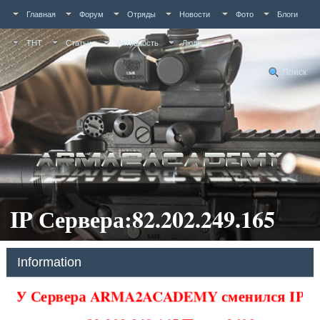
Главная
Форум
Отряды
Новости
Фото
Блоги
ТНТ
Статьи
Активность
Люди
Поиск
IP Сервера:82.202.249.165
Information
У Сервера ARMA2ACADEMY сменился IP