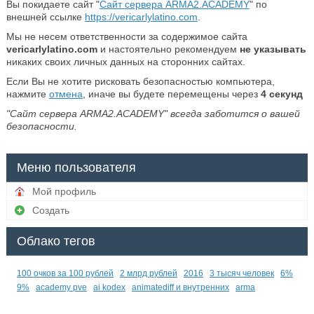
Вы покидаете сайт "
Сайт сервера ARMA2.ACADEMY
" по
внешней ссылке
https://vericarlylatino.com
.
Мы не несем ответственности за содержимое сайта
vericarlylatino.com
и настоятельно рекомендуем
не указывать
никаких своих личных данных на сторонних сайтах.
Если Вы не хотите рисковать безопасностью компьютера,
нажмите
отмена
, иначе вы будете перемещены через
4
секунд
"Сайт сервера ARMA2.ACADEMY" всегда заботится о вашей
безопасности.
Меню пользователя
Мой профиль
Создать
Облако тегов
100 очков за 100 рублей
2 млрд рублей
2016
3 тысяч человек
6%
9%
academy pve
ai kodex
animatediff и внутренних
arma