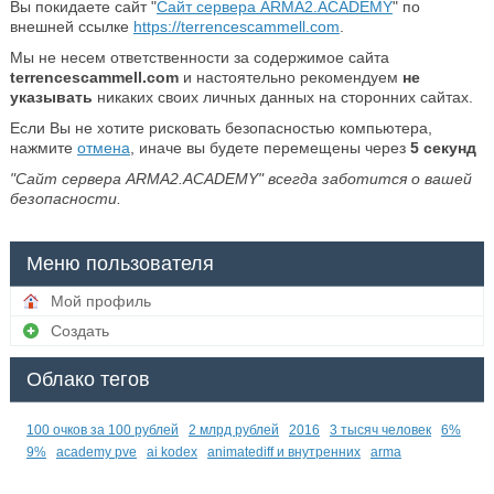
Вы покидаете сайт "
Сайт сервера ARMA2.ACADEMY
" по
внешней ссылке
https://terrencescammell.com
.
Мы не несем ответственности за содержимое сайта
terrencescammell.com
и настоятельно рекомендуем
не
указывать
никаких своих личных данных на сторонних сайтах.
Если Вы не хотите рисковать безопасностью компьютера,
нажмите
отмена
, иначе вы будете перемещены через
5
секунд
"Сайт сервера ARMA2.ACADEMY" всегда заботится о вашей
безопасности.
Меню пользователя
Мой профиль
Создать
Облако тегов
100 очков за 100 рублей
2 млрд рублей
2016
3 тысяч человек
6%
9%
academy pve
ai kodex
animatediff и внутренних
arma