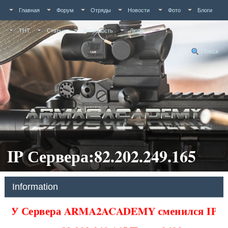
Главная
Форум
Отряды
Новости
Фото
Блоги
ТНТ
Статьи
Активность
Люди
Поиск
IP Сервера:82.202.249.165
Information
У Сервера ARMA2ACADEMY сменился IP