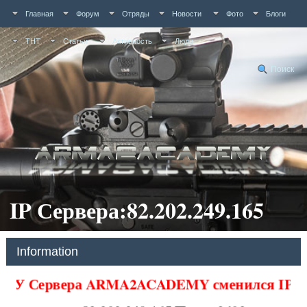
Главная
Форум
Отряды
Новости
Фото
Блоги
ТНТ
Статьи
Активность
Люди
Поиск
IP Сервера:82.202.249.165
Information
У Сервера ARMA2ACADEMY сменился IP