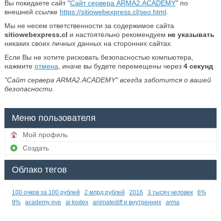
Вы покидаете сайт "
Сайт сервера ARMA2.ACADEMY
" по
внешней ссылке
https://sitiowebexpress.cl/seo.html
.
Мы не несем ответственности за содержимое сайта
sitiowebexpress.cl
и настоятельно рекомендуем
не указывать
никаких своих личных данных на сторонних сайтах.
Если Вы не хотите рисковать безопасностью компьютера,
нажмите
отмена
, иначе вы будете перемещены через
4
секунд
"Сайт сервера ARMA2.ACADEMY" всегда заботится о вашей
безопасности.
Меню пользователя
Мой профиль
Создать
Облако тегов
100 очков за 100 рублей
2 млрд рублей
2016
3 тысяч человек
6%
9%
academy pve
ai kodex
animatediff и внутренних
arma