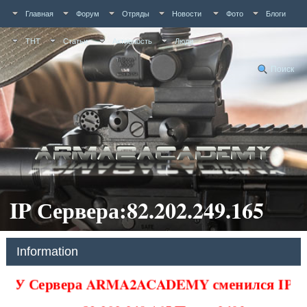
Главная
Форум
Отряды
Новости
Фото
Блоги
ТНТ
Статьи
Активность
Люди
Поиск
IP Сервера:82.202.249.165
Information
У Сервера ARMA2ACADEMY сменился IP