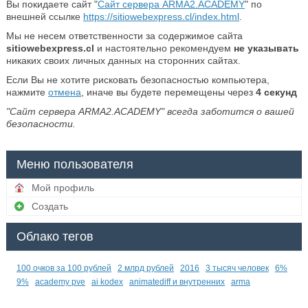
Вы покидаете сайт "
Сайт сервера ARMA2.ACADEMY
" по
внешней ссылке
https://sitiowebexpress.cl/index.html
.
Мы не несем ответственности за содержимое сайта
sitiowebexpress.cl
и настоятельно рекомендуем
не указывать
никаких своих личных данных на сторонних сайтах.
Если Вы не хотите рисковать безопасностью компьютера,
нажмите
отмена
, иначе вы будете перемещены через
4
секунд
"Сайт сервера ARMA2.ACADEMY" всегда заботится о вашей
безопасности.
Меню пользователя
Мой профиль
Создать
Облако тегов
100 очков за 100 рублей
2 млрд рублей
2016
3 тысяч человек
6%
9%
academy pve
ai kodex
animatediff и внутренних
arma