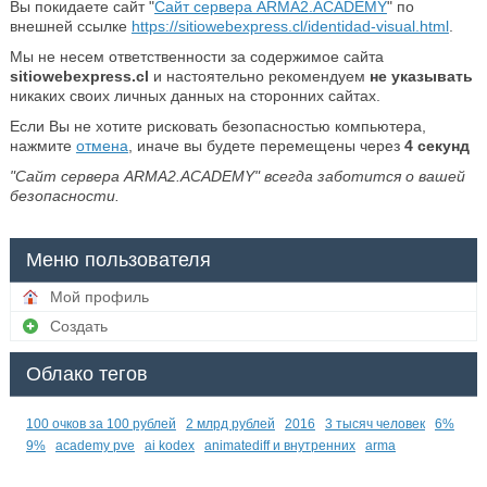
Вы покидаете сайт "
Сайт сервера ARMA2.ACADEMY
" по
внешней ссылке
https://sitiowebexpress.cl/identidad-visual.html
.
Мы не несем ответственности за содержимое сайта
sitiowebexpress.cl
и настоятельно рекомендуем
не указывать
никаких своих личных данных на сторонних сайтах.
Если Вы не хотите рисковать безопасностью компьютера,
нажмите
отмена
, иначе вы будете перемещены через
4
секунд
"Сайт сервера ARMA2.ACADEMY" всегда заботится о вашей
безопасности.
Меню пользователя
Мой профиль
Создать
Облако тегов
100 очков за 100 рублей
2 млрд рублей
2016
3 тысяч человек
6%
9%
academy pve
ai kodex
animatediff и внутренних
arma