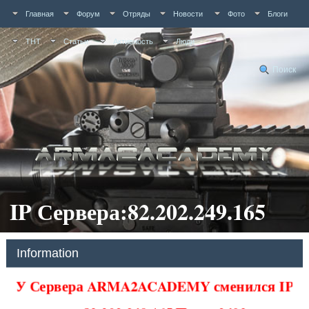
Главная
Форум
Отряды
Новости
Фото
Блоги
ТНТ
Статьи
Активность
Люди
Поиск
IP Сервера:82.202.249.165
Information
У Сервера ARMA2ACADEMY сменился IP