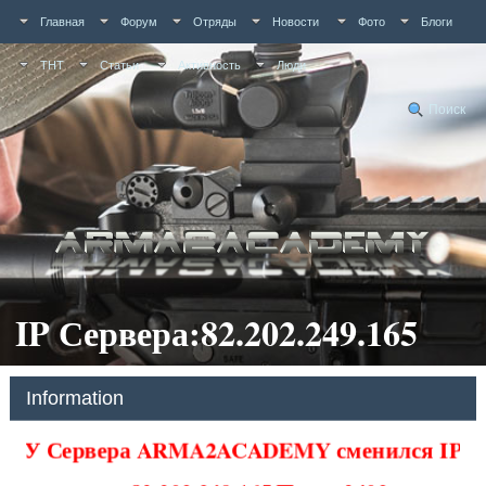
Главная
Форум
Отряды
Новости
Фото
Блоги
ТНТ
Статьи
Активность
Люди
Поиск
IP Сервера:82.202.249.165
Information
У Сервера ARMA2ACADEMY сменился IP