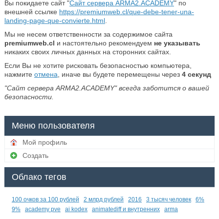
Вы покидаете сайт "
Сайт сервера ARMA2.ACADEMY
" по
внешней ссылке
https://premiumweb.cl/que-debe-tener-una-
landing-page-que-convierte.html
.
Мы не несем ответственности за содержимое сайта
premiumweb.cl
и настоятельно рекомендуем
не указывать
никаких своих личных данных на сторонних сайтах.
Если Вы не хотите рисковать безопасностью компьютера,
нажмите
отмена
, иначе вы будете перемещены через
4
секунд
"Сайт сервера ARMA2.ACADEMY" всегда заботится о вашей
безопасности.
Меню пользователя
Мой профиль
Создать
Облако тегов
100 очков за 100 рублей
2 млрд рублей
2016
3 тысяч человек
6%
9%
academy pve
ai kodex
animatediff и внутренних
arma