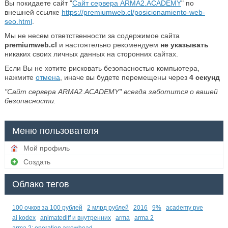
Вы покидаете сайт "
Сайт сервера ARMA2.ACADEMY
" по
внешней ссылке
https://premiumweb.cl/posicionamiento-web-
seo.html
.
Мы не несем ответственности за содержимое сайта
premiumweb.cl
и настоятельно рекомендуем
не указывать
никаких своих личных данных на сторонних сайтах.
Если Вы не хотите рисковать безопасностью компьютера,
нажмите
отмена
, иначе вы будете перемещены через
4
секунд
"Сайт сервера ARMA2.ACADEMY" всегда заботится о вашей
безопасности.
Меню пользователя
Мой профиль
Создать
Облако тегов
100 очков за 100 рублей
2 млрд рублей
2016
9%
academy pve
ai kodex
animatediff и внутренних
arma
arma 2