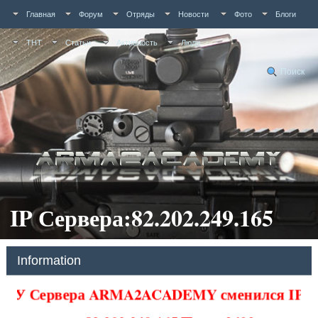
Главная
Форум
Отряды
Новости
Фото
Блоги
ТНТ
Статьи
Активность
Люди
Поиск
IP Сервера:82.202.249.165
Information
У Сервера ARMA2ACADEMY сменился IP