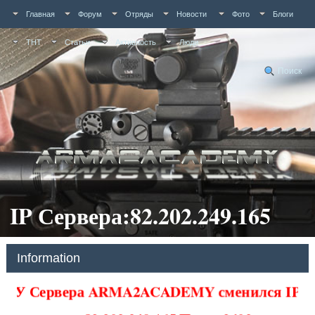
Главная
Форум
Отряды
Новости
Фото
Блоги
ТНТ
Статьи
Активность
Люди
Поиск
IP Сервера:82.202.249.165
Information
У Сервера ARMA2ACADEMY сменился IP