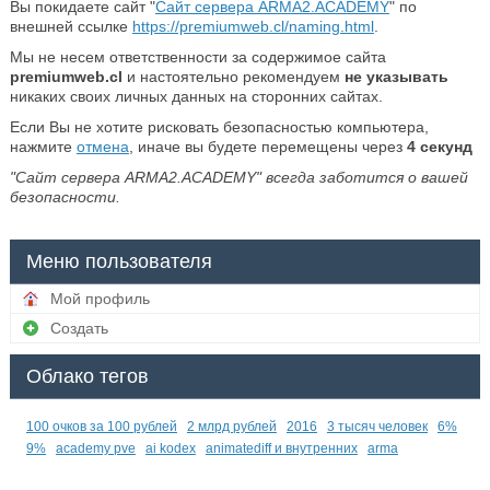
Вы покидаете сайт "
Сайт сервера ARMA2.ACADEMY
" по
внешней ссылке
https://premiumweb.cl/naming.html
.
Мы не несем ответственности за содержимое сайта
premiumweb.cl
и настоятельно рекомендуем
не указывать
никаких своих личных данных на сторонних сайтах.
Если Вы не хотите рисковать безопасностью компьютера,
нажмите
отмена
, иначе вы будете перемещены через
4
секунд
"Сайт сервера ARMA2.ACADEMY" всегда заботится о вашей
безопасности.
Меню пользователя
Мой профиль
Создать
Облако тегов
100 очков за 100 рублей
2 млрд рублей
2016
3 тысяч человек
6%
9%
academy pve
ai kodex
animatediff и внутренних
arma