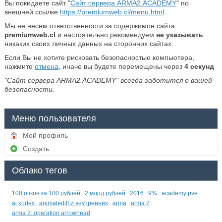
Вы покидаете сайт "
Сайт сервера ARMA2.ACADEMY
" по
внешней ссылке
https://premiumweb.cl/menu.html
.
Мы не несем ответственности за содержимое сайта
premiumweb.cl
и настоятельно рекомендуем
не указывать
никаких своих личных данных на сторонних сайтах.
Если Вы не хотите рисковать безопасностью компьютера,
нажмите
отмена
, иначе вы будете перемещены через
4
секунд
"Сайт сервера ARMA2.ACADEMY" всегда заботится о вашей
безопасности.
Меню пользователя
Мой профиль
Создать
Облако тегов
100 очков за 100 рублей
2 млрд рублей
2016
9%
academy pve
ai kodex
animatediff и внутренних
arma
arma 2
arma 2: operation arrowhead