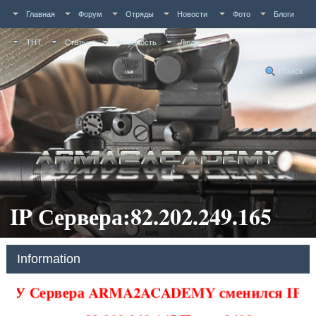
Главная
Форум
Отряды
Новости
Фото
Блоги
ТНТ
Статьи
Активность
Люди
Поиск
IP Сервера:82.202.249.165
Information
У Сервера ARMA2ACADEMY сменился IP