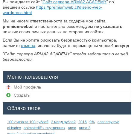
Вы покидаете сайт "
Сайт сервера ARMA2.ACADEMY
" по
внешней ссылке
https://premiumweb.cl/diseno-web-
wordpress.html
.
Мы не несем ответственности за содержимое сайта
premiumweb.cl
и настоятельно рекомендуем
не указывать
никаких своих личных данных на сторонних сайтах.
Если Вы не хотите рисковать безопасностью компьютера,
нажмите
отмена
, иначе вы будете перемещены через
4
секунд
"Сайт сервера ARMA2.ACADEMY" всегда заботится о вашей
безопасности.
Меню пользователя
Мой профиль
Создать
Облако тегов
100 очков за 100 рублей
2 млрд рублей
2016
9%
academy pve
ai kodex
animatediff и внутренних
arma
arma 2