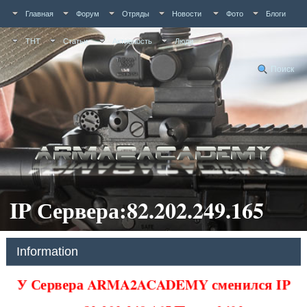
Главная
Форум
Отряды
Новости
Фото
Блоги
ТНТ
Статьи
Активность
Люди
Поиск
IP Сервера:82.202.249.165
Information
У Сервера ARMA2ACADEMY сменился IP