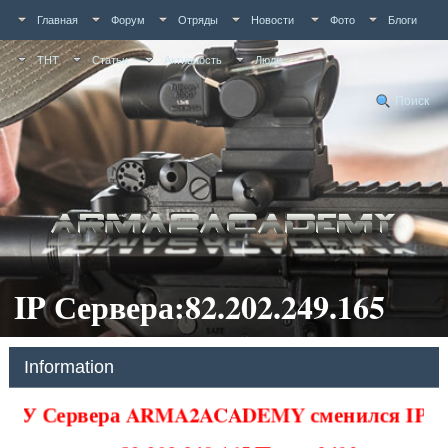
Главная
Форум
Отряды
Новости
Фото
Блоги
ТНТ
Статьи
Активность
Люди
Поиск
IP Сервера:82.202.249.165
Information
У Сервера ARMA2ACADEMY сменился IP