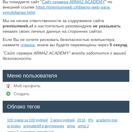
Вы покидаете сайт "
Сайт сервера ARMA2.ACADEMY
" по
внешней ссылке
https://premiumweb.cl/diseno-web-para-
inmobiliarias.html
.
Мы не несем ответственности за содержимое сайта
premiumweb.cl
и настоятельно рекомендуем
не указывать
никаких своих личных данных на сторонних сайтах.
Если Вы не хотите рисковать безопасностью компьютера,
нажмите
отмена
, иначе вы будете перемещены через
5
секунд
"Сайт сервера ARMA2.ACADEMY" всегда заботится о вашей
безопасности.
Меню пользователя
Мой профиль
Создать
Облако тегов
100 очков за 100 рублей
2 млрд рублей
2016
9%
academy pve
ai kodex
animatediff и внутренних
arma
arma 2