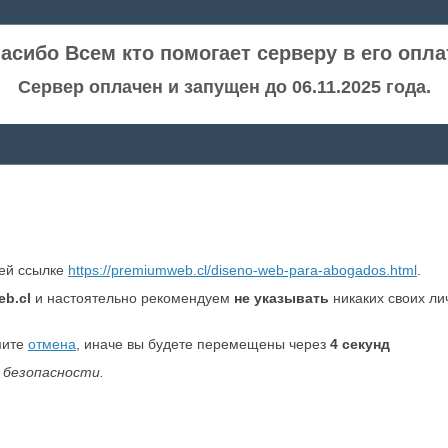
асибо Всем кто помогает серверу в его опла
Сервер оплачен и запущен до 06.11.2025 года.
ней ссылке
https://premiumweb.cl/diseno-web-para-abogados.html
.
b.cl
и настоятельно рекомендуем
не указывать
никаких своих ли
мите
отмена
, иначе вы будете перемещены через
4
секунд
 безопасности.