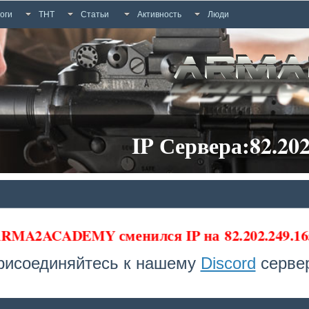
оги
ТНТ
Статьи
Активность
Люди
IP Сервера:82.202
 ARMA2ACADEMY сменился IP на
82.202.249.16
рисоединяйтесь к нашему
Discord
сервер