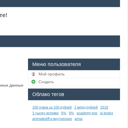
те!
Меню пользователя
Мой профиль
Создать
чных данных
Облако тегов
100 очков за 100 рублей
2 млрд рублей
2016
3 тысяч человек
6%
9%
academy pve
ai kodex
animatediff и внутренних
arma