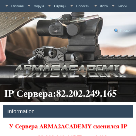
Главная
Форум
Отряды
Новости
Фото
Блоги
ТНТ
Статьи
Активность
Люди
Поиск
IP Сервера:82.202.249.165
Information
У Сервера ARMA2ACADEMY сменился IP