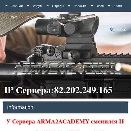
Главная
Форум
Отряды
Новости
Фото
Блоги
ТНТ
Статьи
Активность
Люди
Поиск
IP Сервера:82.202.249.165
Information
У Сервера ARMA2ACADEMY сменился IP