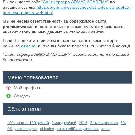
Вы покидаете сайт "
Сайт сервера ARMA2.ACADEMY
" по
внешней ссылке
https://premiumweb.cl/checklist-antes-de-publicar-
tu-nueva-pagina-web.html
.
Мы не несем ответственности за содержимое сайта
premiumweb.cl
и настоятельно рекомендуем
не указывать
никаких своих личных данных на сторонних сайтах.
Если Вы не хотите рисковать безопасностью компьютера,
нажмите
отмена
, иначе вы будете перемещены через
4
секунд
"Сайт сервера ARMA2.ACADEMY" всегда заботится о вашей
безопасности.
Меню пользователя
Мой профиль
Создать
Облако тегов
100 очков за 100 рублей
2 млрд рублей
2016
3 тысяч человек
6%
9%
academy pve
ai kodex
animatediff и внутренних
arma