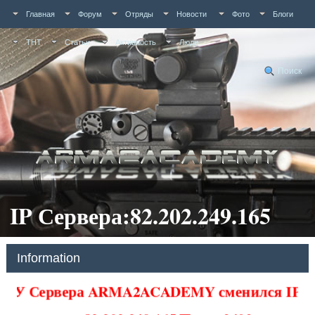
Главная
Форум
Отряды
Новости
Фото
Блоги
ТНТ
Статьи
Активность
Люди
Поиск
IP Сервера:82.202.249.165
Information
У Сервера ARMA2ACADEMY сменился IP