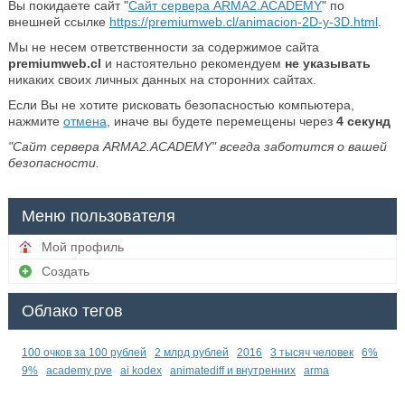
Вы покидаете сайт "
Сайт сервера ARMA2.ACADEMY
" по
внешней ссылке
https://premiumweb.cl/animacion-2D-y-3D.html
.
Мы не несем ответственности за содержимое сайта
premiumweb.cl
и настоятельно рекомендуем
не указывать
никаких своих личных данных на сторонних сайтах.
Если Вы не хотите рисковать безопасностью компьютера,
нажмите
отмена
, иначе вы будете перемещены через
4
секунд
"Сайт сервера ARMA2.ACADEMY" всегда заботится о вашей
безопасности.
Меню пользователя
Мой профиль
Создать
Облако тегов
100 очков за 100 рублей
2 млрд рублей
2016
3 тысяч человек
6%
9%
academy pve
ai kodex
animatediff и внутренних
arma