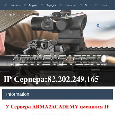
Главная
Форум
Отряды
Новости
Фото
Блоги
ТНТ
Статьи
Активность
Люди
Поиск
IP Сервера:82.202.249.165
Information
У Сервера ARMA2ACADEMY сменился IP