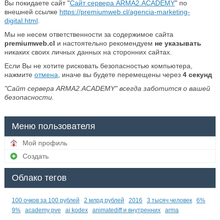
Вы покидаете сайт "
Сайт сервера ARMA2.ACADEMY
" по
внешней ссылке
https://premiumweb.cl/agencia-marketing-
digital.html
.
Мы не несем ответственности за содержимое сайта
premiumweb.cl
и настоятельно рекомендуем
не указывать
никаких своих личных данных на сторонних сайтах.
Если Вы не хотите рисковать безопасностью компьютера,
нажмите
отмена
, иначе вы будете перемещены через
4
секунд
"Сайт сервера ARMA2.ACADEMY" всегда заботится о вашей
безопасности.
Меню пользователя
Мой профиль
Создать
Облако тегов
100 очков за 100 рублей
2 млрд рублей
2016
3 тысяч человек
6%
9%
academy pve
ai kodex
animatediff и внутренних
arma