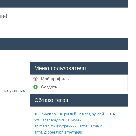
те!
Меню пользователя
Мой профиль
Создать
чных данных
Облако тегов
100 очков за 100 рублей
2 млрд рублей
2016
9%
academy pve
ai kodex
animatediff и внутренних
arma
arma 2
arma 2: operation arrowhead