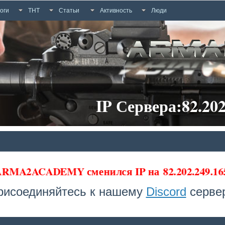
оги
ТНТ
Статьи
Активность
Люди
IP Сервера:82.202
 ARMA2ACADEMY сменился IP на
82.202.249.1
рисоединяйтесь к нашему
Discord
сервер