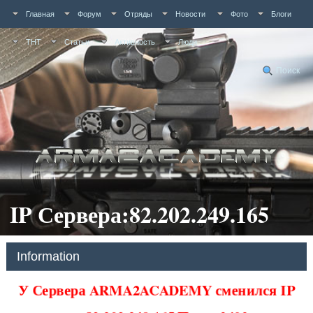
Главная
Форум
Отряды
Новости
Фото
Блоги
ТНТ
Статьи
Активность
Люди
Поиск
IP Сервера:82.202.249.165
Information
У Сервера ARMA2ACADEMY сменился IP