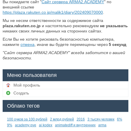
Вы покидаете сайт "
Сайт сервера ARMA2.ACADEMY
" по
внешней ссылке
https://plaza.rakuten.co.jp/malik1/diary/202409070000
.
Мы не несем ответственности за содержимое сайта
plaza.rakuten.co.jp
и настоятельно рекомендуем
не указывать
никаких своих личных данных на сторонних сайтах.
Если Вы не хотите рисковать безопасностью компьютера,
нажмите
отмена
, иначе вы будете перемещены через
5
секунд
"Сайт сервера ARMA2.ACADEMY" всегда заботится о вашей
безопасности.
Меню пользователя
Мой профиль
Создать
Облако тегов
100 очков за 100 рублей
2 млрд рублей
2016
3 тысяч человек
6%
9%
academy pve
ai kodex
animatediff и внутренних
arma