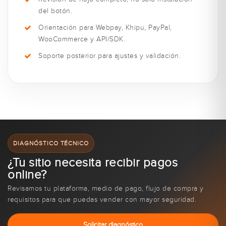
del botón.
Orientación para Webpay, Khipu, PayPal,
WooCommerce y API/SDK.
Soporte posterior para ajustes y validación.
DIAGNÓSTICO TÉCNICO
¿Tu sitio necesita recibir pagos
online?
Revisamos tu plataforma, medio de pago, flujo de compra y
requisitos para que puedas vender con mayor seguridad.
Solicitar diagnóstico