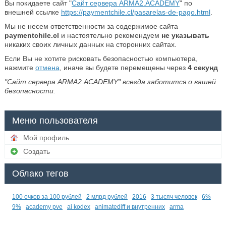
Вы покидаете сайт "
Сайт сервера ARMA2.ACADEMY
" по
внешней ссылке
https://paymentchile.cl/pasarelas-de-pago.html
.
Мы не несем ответственности за содержимое сайта
paymentchile.cl
и настоятельно рекомендуем
не указывать
никаких своих личных данных на сторонних сайтах.
Если Вы не хотите рисковать безопасностью компьютера,
нажмите
отмена
, иначе вы будете перемещены через
4
секунд
"Сайт сервера ARMA2.ACADEMY" всегда заботится о вашей
безопасности.
Меню пользователя
Мой профиль
Создать
Облако тегов
100 очков за 100 рублей
2 млрд рублей
2016
3 тысяч человек
6%
9%
academy pve
ai kodex
animatediff и внутренних
arma