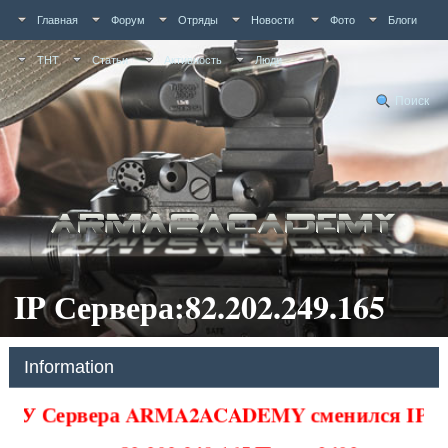
Главная
Форум
Отряды
Новости
Фото
Блоги
ТНТ
Статьи
Активность
Люди
Поиск
IP Сервера:82.202.249.165
Information
У Сервера ARMA2ACADEMY сменился IP