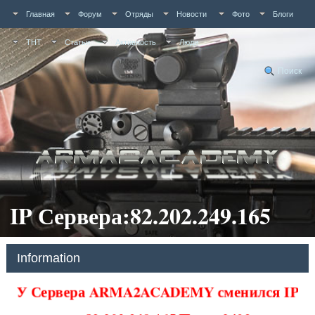
Главная
Форум
Отряды
Новости
Фото
Блоги
ТНТ
Статьи
Активность
Люди
Поиск
IP Сервера:82.202.249.165
Information
У Сервера ARMA2ACADEMY сменился IP