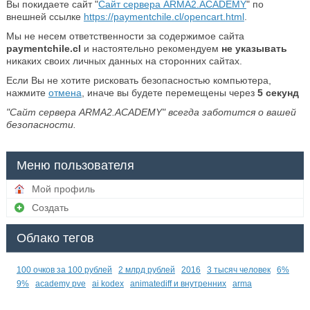
Вы покидаете сайт "
Сайт сервера ARMA2.ACADEMY
" по
внешней ссылке
https://paymentchile.cl/opencart.html
.
Мы не несем ответственности за содержимое сайта
paymentchile.cl
и настоятельно рекомендуем
не указывать
никаких своих личных данных на сторонних сайтах.
Если Вы не хотите рисковать безопасностью компьютера,
нажмите
отмена
, иначе вы будете перемещены через
5
секунд
"Сайт сервера ARMA2.ACADEMY" всегда заботится о вашей
безопасности.
Меню пользователя
Мой профиль
Создать
Облако тегов
100 очков за 100 рублей
2 млрд рублей
2016
3 тысяч человек
6%
9%
academy pve
ai kodex
animatediff и внутренних
arma