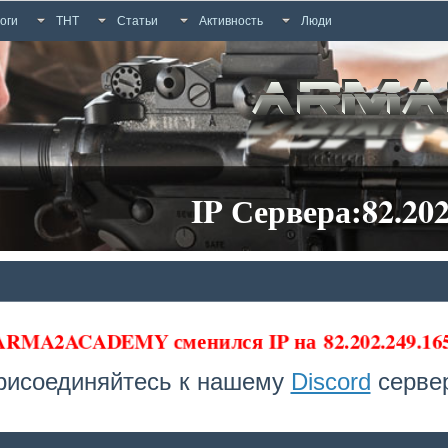
оги
ТНТ
Статьи
Активность
Люди
IP Сервера:82.202
 ARMA2ACADEMY сменился IP на
82.202.249.1
рисоединяйтесь к нашему
Discord
сервер