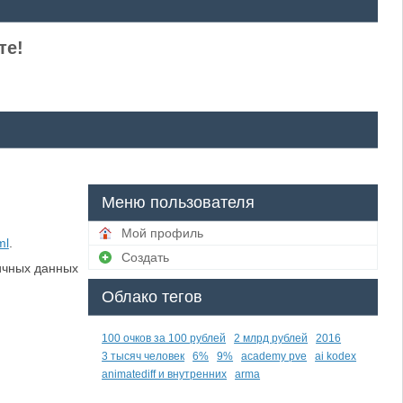
те!
Меню пользователя
Мой профиль
ml
.
Создать
ичных данных
Облако тегов
100 очков за 100 рублей
2 млрд рублей
2016
3 тысяч человек
6%
9%
academy pve
ai kodex
animatediff и внутренних
arma