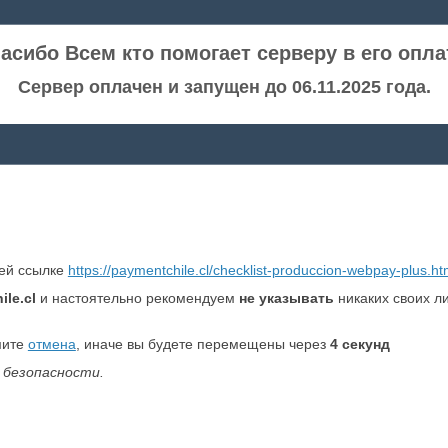
асибо Всем кто помогает серверу в его опла
Сервер оплачен и запущен до 06.11.2025 года.
ней ссылке
https://paymentchile.cl/checklist-produccion-webpay-plus.ht
le.cl
и настоятельно рекомендуем
не указывать
никаких своих л
мите
отмена
, иначе вы будете перемещены через
4
секунд
 безопасности.