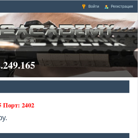
Войти
Регистрация
.249.165
65 Порт: 2402
у.