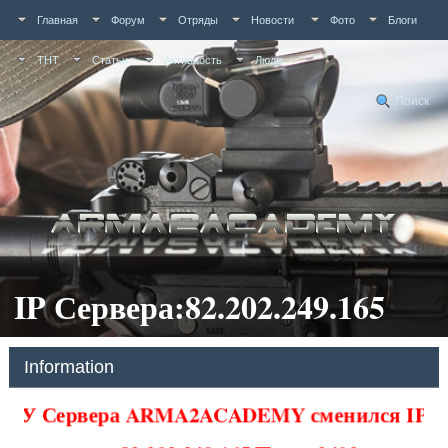
Главная
Форум
Отряды
Новости
Фото
Блоги
ТНТ
Статьи
Активность
Люди
Поиск
IP Сервера:82.202.249.165
Information
У Сервера ARMA2ACADEMY сменился IP