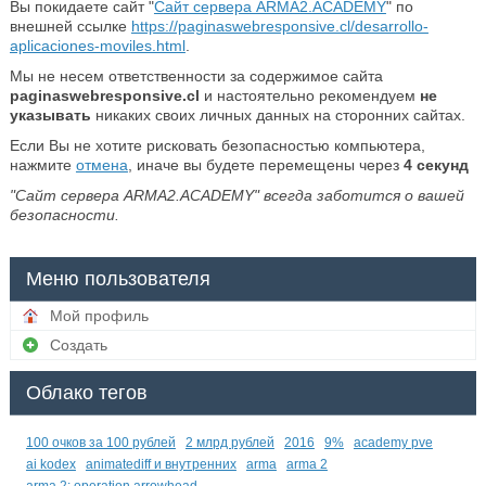
Вы покидаете сайт "
Сайт сервера ARMA2.ACADEMY
" по
внешней ссылке
https://paginaswebresponsive.cl/desarrollo-
aplicaciones-moviles.html
.
Мы не несем ответственности за содержимое сайта
paginaswebresponsive.cl
и настоятельно рекомендуем
не
указывать
никаких своих личных данных на сторонних сайтах.
Если Вы не хотите рисковать безопасностью компьютера,
нажмите
отмена
, иначе вы будете перемещены через
4
секунд
"Сайт сервера ARMA2.ACADEMY" всегда заботится о вашей
безопасности.
Меню пользователя
Мой профиль
Создать
Облако тегов
100 очков за 100 рублей
2 млрд рублей
2016
9%
academy pve
ai kodex
animatediff и внутренних
arma
arma 2