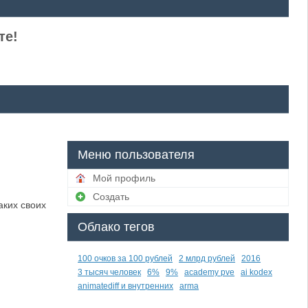
те!
Меню пользователя
Мой профиль
Создать
аких своих
Облако тегов
100 очков за 100 рублей
2 млрд рублей
2016
3 тысяч человек
6%
9%
academy pve
ai kodex
animatediff и внутренних
arma