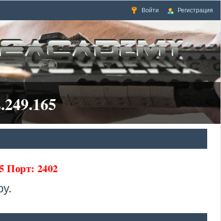
Войти
Регистрация
.249.165
5 Порт: 2402
у.