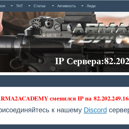
оги
ТНТ
Статьи
Активность
Люди
IP Сервера:82.202
 ARMA2ACADEMY сменился IP на
82.202.249.16
рисоединяйтесь к нашему
Discord
сервер