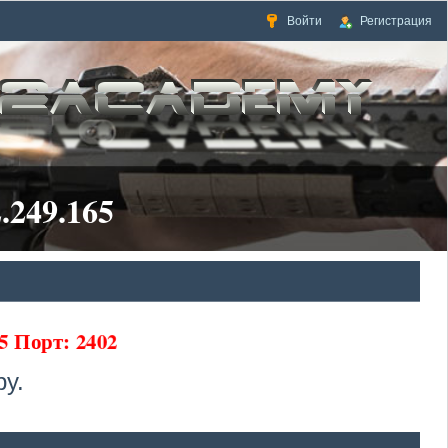
Войти
Регистрация
.249.165
5 Порт: 2402
у.