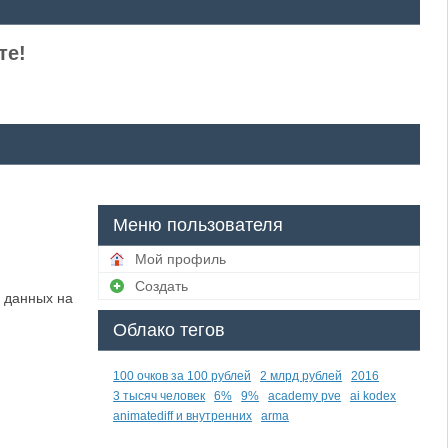
те!
Меню пользователя
Мой профиль
Создать
 данных на
Облако тегов
100 очков за 100 рублей
2 млрд рублей
2016
3 тысяч человек
6%
9%
academy pve
ai kodex
animatediff и внутренних
arma