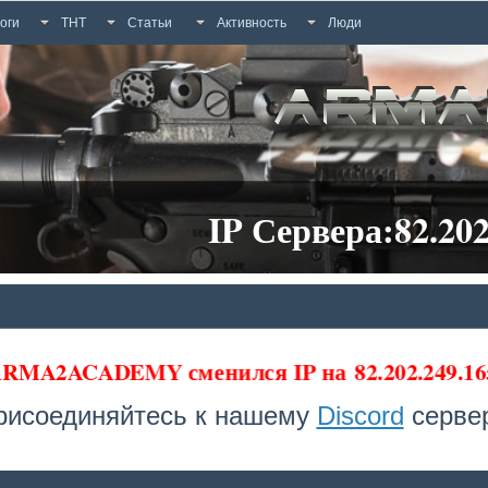
оги
ТНТ
Статьи
Активность
Люди
IP Сервера:82.202
 ARMA2ACADEMY сменился IP на
82.202.249.16
рисоединяйтесь к нашему
Discord
сервер