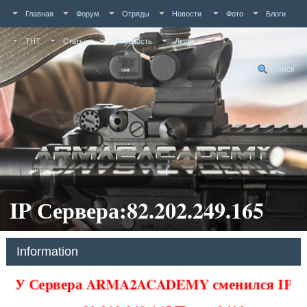
Главная
Форум
Отряды
Новости
Фото
Блоги
ТНТ
Статьи
Активность
Люди
Поиск
IP Сервера:82.202.249.165
Information
У Сервера ARMA2ACADEMY сменился IP