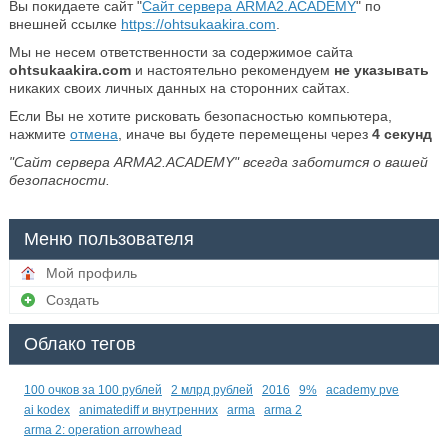
Вы покидаете сайт "
Сайт сервера ARMA2.ACADEMY
" по
внешней ссылке
https://ohtsukaakira.com
.
Мы не несем ответственности за содержимое сайта
ohtsukaakira.com
и настоятельно рекомендуем
не указывать
никаких своих личных данных на сторонних сайтах.
Если Вы не хотите рисковать безопасностью компьютера,
нажмите
отмена
, иначе вы будете перемещены через
4
секунд
"Сайт сервера ARMA2.ACADEMY" всегда заботится о вашей
безопасности.
Меню пользователя
Мой профиль
Создать
Облако тегов
100 очков за 100 рублей
2 млрд рублей
2016
9%
academy pve
ai kodex
animatediff и внутренних
arma
arma 2
arma 2: operation arrowhead